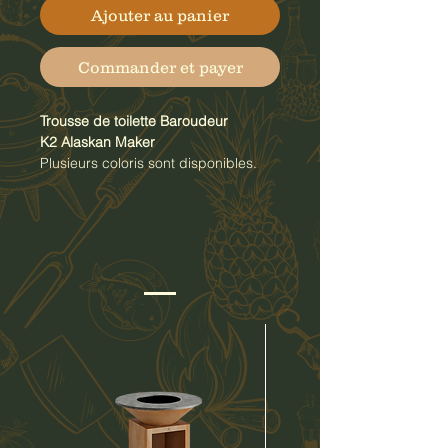
Ajouter au panier
Commander et payer
Trousse de toilette Baroudeur
K2 Alaskan Maker
Plusieurs coloris sont disponibles.
La trousse s'ouvre en grand et reste
ouverte grâce à un arceau de
maintien. La trousse à un grand
volume, de plus la taille s'ajuste
grâce à sa poignée ajustable en cuir
et son rabat (sur le côté de la
trousse) aimanté.
La trousse est en toile waxée donc
très résistant (déperlante), les
sangles et le dessous sont en cuir.
La doublure de la trousse est
waterproof ce qui permet d'avoir
une sécurité lorsqu'on voyage (pas