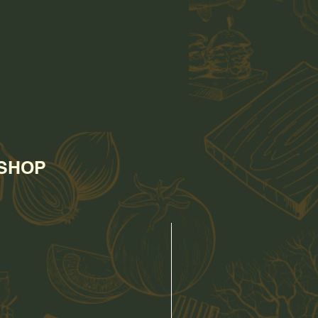
ce : OA-LA (Marron) OA-LAB (Noir)
 SHOP