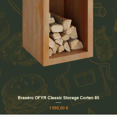
Aperçu rapide
Braséro OFYR Classic Storage Corten 85
Prix
1 995,00 €