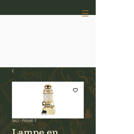
SKU : PX5ME-T
Lampe en